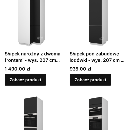
Słupek narożny z dwoma
Słupek pod zabudowę
frontami - wys. 207 cm |
lodówki - wys. 207 cm |
Sevilla (D24N/207)
Sevilla (D14DL)
Cena
Cena
1 490,00 zł
935,00 zł
Zobacz produkt
Zobacz produkt