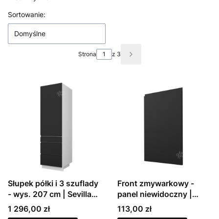
Lista produktów
Sortowanie:
Domyślne
Strona
z 3
Następne produkty
Słupek półki i 3 szuflady
Front zmywarkowy -
- wys. 207 cm | Sevilla
panel niewidoczny |
(D14DP3)
Sevilla
Cena
Cena
1 296,00 zł
113,00 zł