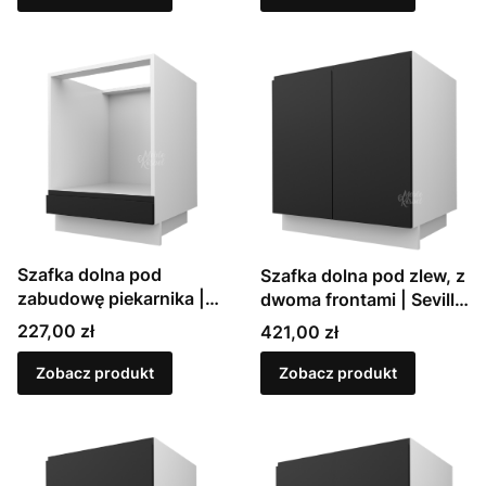
Szafka dolna pod
Szafka dolna pod zlew, z
zabudowę piekarnika |
dwoma frontami | Sevilla
Sevilla (D11K 60)
(D8Z 80)
Cena
Cena
227,00 zł
421,00 zł
Zobacz produkt
Zobacz produkt