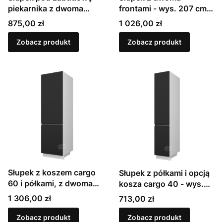
piekarnika z dwoma
frontami - wys. 207 cm |
frontami - wys. 207 cm |
Sevilla (D14DP)
Cena
Cena
875,00 zł
1 026,00 zł
Sevilla (D14RU/2D)
Zobacz produkt
Zobacz produkt
Słupek z koszem cargo
Słupek z półkami i opcją
60 i półkami, z dwoma
kosza cargo 40 - wys.
frontami - wys. 207 cm |
207 cm | Sevilla
Cena
Cena
1 306,00 zł
713,00 zł
Sevilla
(2D14K40)
Zobacz produkt
Zobacz produkt