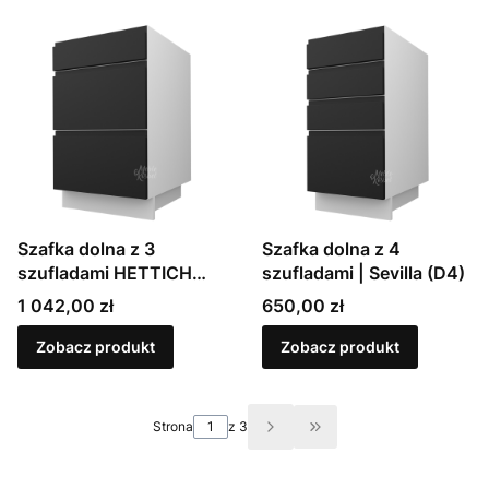
Szafka dolna z 3
Szafka dolna z 4
szufladami HETTICH
szufladami | Sevilla (D4)
InnoTech Atira | Sevilla
Cena
Cena
1 042,00 zł
650,00 zł
(D3A)
Zobacz produkt
Zobacz produkt
Strona
z 3
Przejdź do ostatniej st