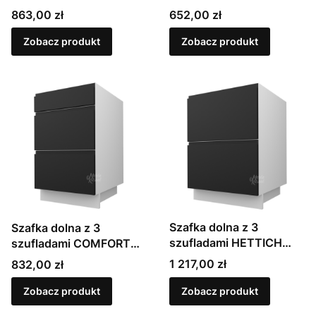
InnoTech Atira | Sevilla
METABOX | Sevilla
Cena
Cena
863,00 zł
652,00 zł
(D2A)
(D3M)
Zobacz produkt
Zobacz produkt
Szafka dolna z 3
Szafka dolna z 3
szufladami HETTICH
szufladami COMFORT
InnoTech Atira (2 fronty)
BOX | Sevilla (D3R)
Cena
Cena
1 217,00 zł
832,00 zł
| Sevilla (D2A/1A)
Zobacz produkt
Zobacz produkt