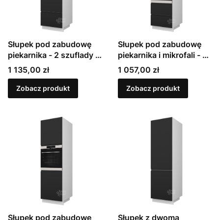
Słupek pod zabudowę
Słupek pod zabudowę
piekarnika - 2 szuflady -
piekarnika i mikrofali - 2
wys. 207 cm | Sevilla
szuflady - wys. 207 cm |
Cena
Cena
1 135,00 zł
1 057,00 zł
(D14RU/356)
Sevilla (D14RU/284)
Zobacz produkt
Zobacz produkt
Słupek pod zabudowę
Słupek z dwoma