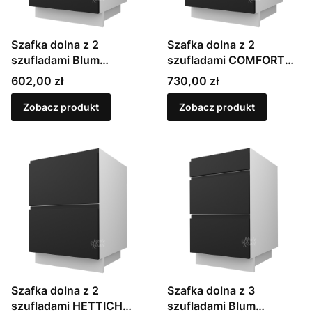
Szafka dolna z 2
Szafka dolna z 2
szufladami Blum
szufladami COMFORT
METABOX | Sevilla
BOX | Sevilla (D2R)
Cena
Cena
602,00 zł
730,00 zł
(D2M)
Zobacz produkt
Zobacz produkt
Szafka dolna z 2
Szafka dolna z 3
szufladami HETTICH
szufladami Blum