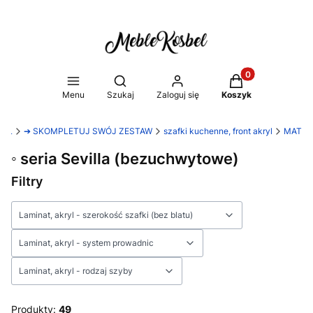
Produkty w koszy
Otwórz wyszukiwarkę
Menu
Szukaj
Zaloguj się
Koszyk
BEL
➔ SKOMPLETUJ SWÓJ ZESTAW
szafki kuchenne, front akryl
MAT
◦ seria Sevilla (bezuchwytowe)
Filtry
Laminat, akryl - szerokość szafki (bez blatu)
Laminat, akryl - system prowadnic
Laminat, akryl - rodzaj szyby
Koniec filtrów
Produkty:
49