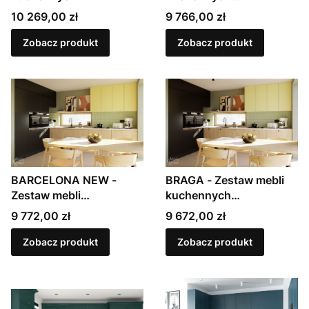
modułowych,
modułowych,
Cena
Cena
10 269,00 zł
9 766,00 zł
lakierowanych w macie
lakierowanych w macie
Zobacz produkt
Zobacz produkt
BARCELONA NEW -
BRAGA - Zestaw mebli
Zestaw mebli
kuchennych
kuchennych
modułowych,
Cena
Cena
9 772,00 zł
9 672,00 zł
modułowych,
laminowanych
laminowanych
Zobacz produkt
Zobacz produkt