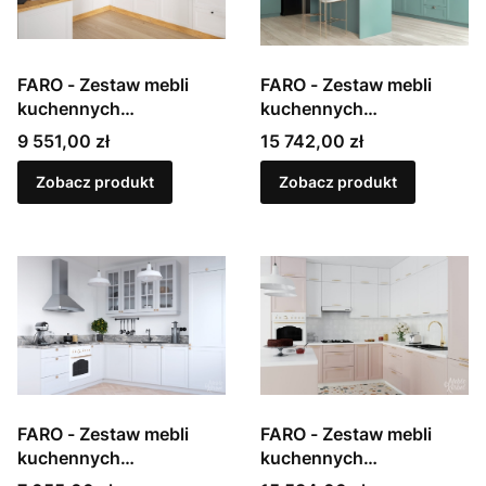
FARO - Zestaw mebli
FARO - Zestaw mebli
kuchennych
kuchennych
modułowych,
modułowych,
Cena
Cena
9 551,00 zł
15 742,00 zł
lakierowanych w macie
lakierowanych w macie
Zobacz produkt
Zobacz produkt
FARO - Zestaw mebli
FARO - Zestaw mebli
kuchennych
kuchennych
modułowych,
modułowych,