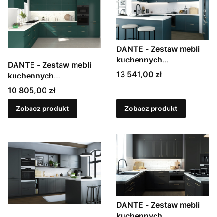
DANTE - Zestaw mebli
kuchennych
DANTE - Zestaw mebli
modułowych,
Cena
13 541,00 zł
kuchennych
lakierowanych w macie
modułowych,
Cena
10 805,00 zł
lakierowanych w macie
Zobacz produkt
Zobacz produkt
DANTE - Zestaw mebli
kuchennych