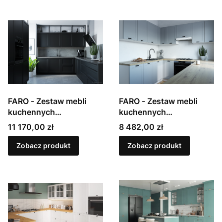
FARO - Zestaw mebli
FARO - Zestaw mebli
kuchennych
kuchennych
modułowych,
modułowych,
Cena
Cena
11 170,00 zł
8 482,00 zł
lakierowanych w macie
lakierowanych w macie
Zobacz produkt
Zobacz produkt