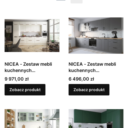
NICEA - Zestaw mebli
NICEA - Zestaw mebli
kuchennych
kuchennych
modułowych,
modułowych,
Cena
Cena
9 971,00 zł
6 496,00 zł
lakierowanych w macie
lakierowanych w macie
Zobacz produkt
Zobacz produkt