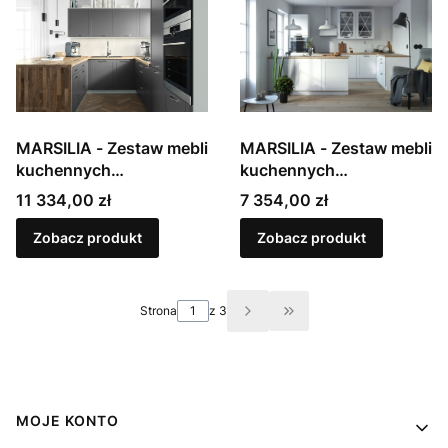
MARSILIA - Zestaw mebli
MARSILIA - Zestaw mebli
kuchennych
kuchennych
modułowych,
modułowych,
Cena
Cena
11 334,00 zł
7 354,00 zł
lakierowanych w macie
lakierowanych w macie
Zobacz produkt
Zobacz produkt
Strona
z 3
Przejdź do ostatniej st
Linki w stopce
MOJE KONTO