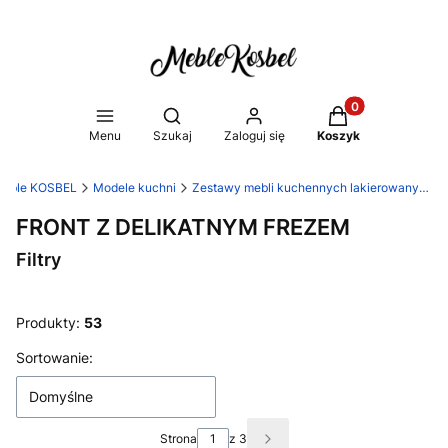
Produkty w koszy
Otwórz wyszukiwarkę
Menu
Szukaj
Zaloguj się
Koszyk
eble KOSBEL
Modele kuchni
Zestawy mebli kuchennych lakierowanych
FRONT Z DELIKATNYM FREZEM
Filtry
Koniec filtrów
Produkty:
53
Lista produktów
Sortowanie:
Domyślne
Strona
z 3
Następne produkty