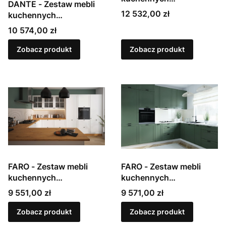
DANTE - Zestaw mebli
modułowych,
Cena
12 532,00 zł
kuchennych
lakierowanych w macie
modułowych,
Cena
10 574,00 zł
lakierowanych w macie
Zobacz produkt
Zobacz produkt
FARO - Zestaw mebli
FARO - Zestaw mebli
kuchennych
kuchennych
modułowych,
modułowych,
Cena
Cena
9 551,00 zł
9 571,00 zł
lakierowanych w macie
lakierowanych w macie
Zobacz produkt
Zobacz produkt