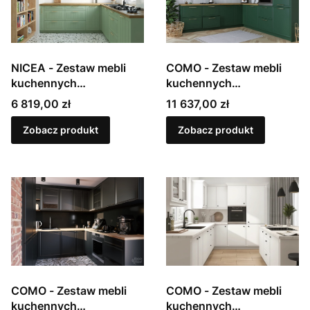
NICEA - Zestaw mebli
COMO - Zestaw mebli
kuchennych
kuchennych
modułowych,
modułowych,
Cena
Cena
6 819,00 zł
11 637,00 zł
lakierowanych w macie
lakierowanych w macie
Zobacz produkt
Zobacz produkt
COMO - Zestaw mebli
COMO - Zestaw mebli
kuchennych
kuchennych