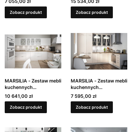
Cena
Cena
7 055,00 zł
15 534,00 zł
lakierowanych w macie
lakierowanych w macie
Zobacz produkt
Zobacz produkt
MARSILIA - Zestaw mebli
MARSILIA - Zestaw mebli
kuchennych
kuchennych
modułowych,
modułowych,
Cena
Cena
10 641,00 zł
7 595,00 zł
lakierowanych w macie
lakierowanych w macie
Zobacz produkt
Zobacz produkt