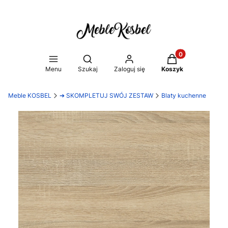
Produkty w koszy
Otwórz wyszukiwarkę
Menu
Szukaj
Zaloguj się
Koszyk
Meble KOSBEL
➔ SKOMPLETUJ SWÓJ ZESTAW
Blaty kuchenne