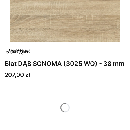
Blat DĄB SONOMA (3025 WO) - 38 mm
Cena
207,00 zł
Wybierz wariant produktu:
Poszczególne warianty mogą różnić się ceną
*
Głębokość blatu
Wybierz