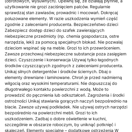
(obrotowych, wysuwnych). Upewnij się, że działają płynnie, a
użytkowanie nie grozi zaciśnięciem palców. Regularnie
sprawdzaj stan zawiasów, prowadnic i mocowań. Dokręcaj
poluzowane elementy. W razie uszkodzenia wymień część
zgodnie z zaleceniami producenta. Bezpieczeństwo dzieci
Zabezpiecz dostęp dzieci do szafek zawierających
niebezpieczne przedmioty (np. chemia gospodarcza, ostre
narzędzia, leki) za pomocą specjalnych blokad. Nie pozwalaj
dzieciom wspinać się na meble. Grozi to ich przewróceniem.
Zawsze przechowuj niebezpieczne substancje poza zasięgiem
dzieci. Czyszczenie i konserwacja Używaj tylko łagodnych
środków czyszczących zgodnych z zaleceniami producenta.
Unikaj silnych detergentów i środków ściernych. Dbaj o
elementy drewniane i laminowane. Chroń je przed nadmierną
wilgocią oraz wysokimi temperaturami. Nie dopuszczaj do
długotrwałego kontaktu powierzchni z wodą. Może to
prowadzić do pęcznienia lub odkształceń. Zagrożenia i środki
ostrożności Unikaj stawiania gorących naczyń bezpośrednio na
blacie. Zawsze używaj podkładek. Nie używaj ostrych narzędzi
bezpośrednio na powierzchni mebli. Grozi to ich
uszkodzeniem. Zadbaj o dobre oświetlenie w kuchni,
szczególnie w obszarze roboczym, by uniknąć potknięć i
skaleczeń. Elementy specjalne – dodatkowe ostrzeżenia W