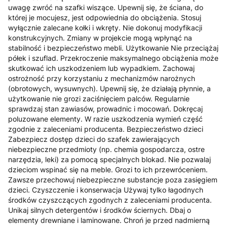
uwagę zwróć na szafki wiszące. Upewnij się, że ściana, do
której je mocujesz, jest odpowiednia do obciążenia. Stosuj
wyłącznie zalecane kołki i wkręty. Nie dokonuj modyfikacji
konstrukcyjnych. Zmiany w projekcie mogą wpłynąć na
stabilność i bezpieczeństwo mebli. Użytkowanie Nie przeciążaj
półek i szuflad. Przekroczenie maksymalnego obciążenia może
skutkować ich uszkodzeniem lub wypadkiem. Zachowaj
ostrożność przy korzystaniu z mechanizmów narożnych
(obrotowych, wysuwnych). Upewnij się, że działają płynnie, a
użytkowanie nie grozi zaciśnięciem palców. Regularnie
sprawdzaj stan zawiasów, prowadnic i mocowań. Dokręcaj
poluzowane elementy. W razie uszkodzenia wymień część
zgodnie z zaleceniami producenta. Bezpieczeństwo dzieci
Zabezpiecz dostęp dzieci do szafek zawierających
niebezpieczne przedmioty (np. chemia gospodarcza, ostre
narzędzia, leki) za pomocą specjalnych blokad. Nie pozwalaj
dzieciom wspinać się na meble. Grozi to ich przewróceniem.
Zawsze przechowuj niebezpieczne substancje poza zasięgiem
dzieci. Czyszczenie i konserwacja Używaj tylko łagodnych
środków czyszczących zgodnych z zaleceniami producenta.
Unikaj silnych detergentów i środków ściernych. Dbaj o
elementy drewniane i laminowane. Chroń je przed nadmierną