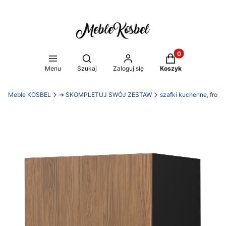
Produkty w koszy
Otwórz wyszukiwarkę
Menu
Szukaj
Zaloguj się
Koszyk
Meble KOSBEL
➔ SKOMPLETUJ SWÓJ ZESTAW
szafki kuchenne, front 