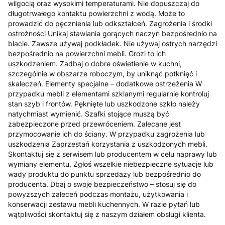
wilgocią oraz wysokimi temperaturami. Nie dopuszczaj do
długotrwałego kontaktu powierzchni z wodą. Może to
prowadzić do pęcznienia lub odkształceń. Zagrożenia i środki
ostrożności Unikaj stawiania gorących naczyń bezpośrednio na
blacie. Zawsze używaj podkładek. Nie używaj ostrych narzędzi
bezpośrednio na powierzchni mebli. Grozi to ich
uszkodzeniem. Zadbaj o dobre oświetlenie w kuchni,
szczególnie w obszarze roboczym, by uniknąć potknięć i
skaleczeń. Elementy specjalne – dodatkowe ostrzeżenia W
przypadku mebli z elementami szklanymi regularnie kontroluj
stan szyb i frontów. Pęknięte lub uszkodzone szkło należy
natychmiast wymienić. Szafki stojące muszą być
zabezpieczone przed przewróceniem. Zalecane jest
przymocowanie ich do ściany. W przypadku zagrożenia lub
uszkodzenia Zaprzestań korzystania z uszkodzonych mebli.
Skontaktuj się z serwisem lub producentem w celu naprawy lub
wymiany elementu. Zgłoś wszelkie niebezpieczne sytuacje lub
wady produktu do punktu sprzedaży lub bezpośrednio do
producenta. Dbaj o swoje bezpieczeństwo – stosuj się do
powyższych zaleceń podczas montażu, użytkowania i
konserwacji zestawu mebli kuchennych. W razie pytań lub
wątpliwości skontaktuj się z naszym działem obsługi klienta.