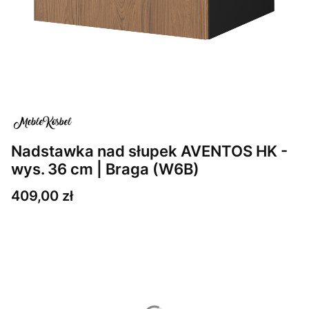
Nadstawka nad słupek AVENTOS HK -
wys. 36 cm | Braga (W6B)
Cena
409,00 zł
Wybierz wariant produktu:
Poszczególne warianty mogą różnić się ceną
*
Kolor korpusu
Pokaż wszystkie kolory