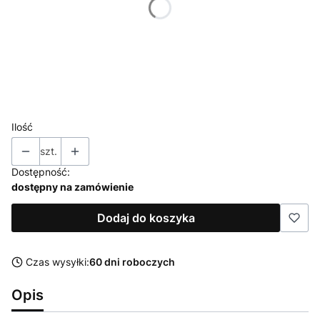
*
Laminat, akryl - szerokość szafki (bez blatu)
Wybierz
*
KOLOR FRONTU BRAGA
Pokaż wszystkie kolory
Ilość
szt.
Dostępność:
dostępny na zamówienie
Dodaj do koszyka
Czas wysyłki:
60 dni roboczych
Opis